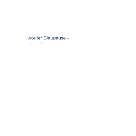
Atelier Blaupause –
Astrid Schmidtner
Landshuter Str. 15
85435 Erding
Start
Angebote
Kurse
Offenes Atelier