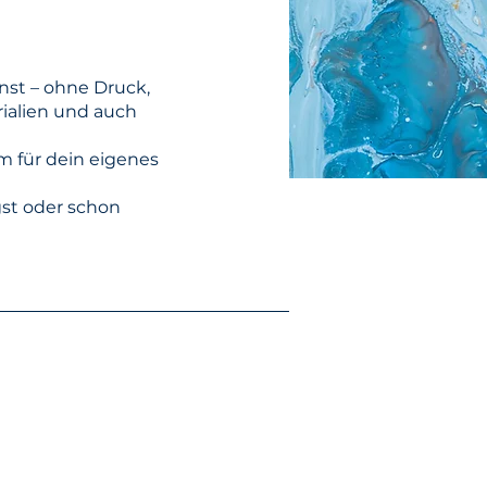
nst – ohne Druck,
rialien und auch
m für dein eigenes
gst oder schon